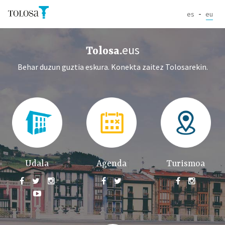
Skip to main content
es
eu
Tolosa Home
eus
Tolosa.
Behar duzun guztia eskura. Konekta zaitez Tolosarekin.
Udala
Agenda
Turismoa







