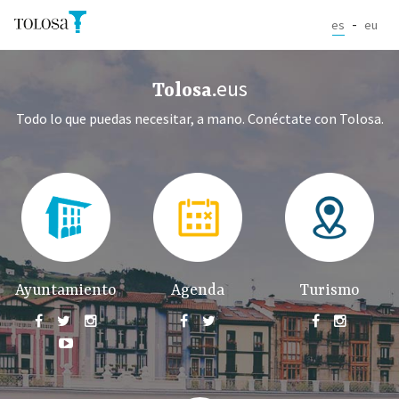
Pasar al contenido principal
es
eu
Tolosa Home
eus
Tolosa.
Todo lo que puedas necesitar, a mano. Conéctate con Tolosa.
Ayuntamiento
Agenda
Turismo







